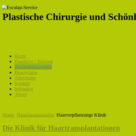
Plastische Chirurgie und Schönh
Home
Plastische Chirurgie
Haartransplantation
Beautyfarm
Altersheim
Kontakt
Infopaket
About
Home
Haartransplantation
Haarverpflanzungs Klinik
Die Klinik für Haartransplantationen