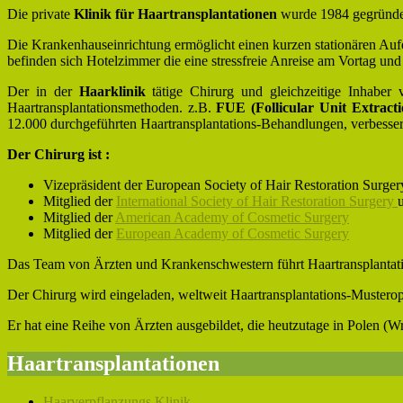
Die private
Klinik für Haartransplantationen
wurde 1984 gegründe
Die Krankenhauseinrichtung ermöglicht einen kurzen stationären Aufe
befinden sich Hotelzimmer die eine stressfreie Anreise am Vortag u
Der in der
Haarklinik
tätige Chirurg und gleichzeitige Inhaber v
Haartransplantationsmethoden. z.B.
FUE (Follicular Unit Extract
12.000 durchgeführten Haartransplantations-Behandlungen, verbesser
Der Chirurg ist :
Vizepräsident der European Society of Hair Restoration Surge
Mitglied der
International Society of Hair Restoration Surgery
Mitglied der
American Academy of Cosmetic Surgery
Mitglied der
European Academy of Cosmetic Surgery
Das Team von Ärzten und Krankenschwestern führt Haartransplantat
Der Chirurg wird eingeladen, weltweit Haartransplantations-Musterop
Er hat eine Reihe von Ärzten ausgebildet, die heutzutage in Polen (W
Haartransplantationen
Haarverpflanzungs Klinik