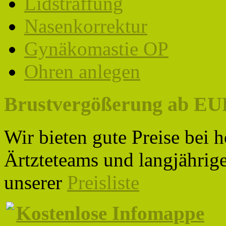
Lidstraffung
Nasenkorrektur
Gynäkomastie OP
Ohren anlegen
Brustvergößerung ab EUR 
Wir bieten gute Preise bei 
Ärtzteteams und langjährige
unserer
Preisliste
Kostenlose Infomappe