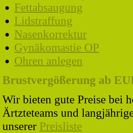
Fettabsaugung
Lidstraffung
Nasenkorrektur
Gynäkomastie OP
Ohren anlegen
Brustvergößerung ab EUR 
Wir bieten gute Preise bei 
Ärtzteteams und langjährige
unserer
Preisliste